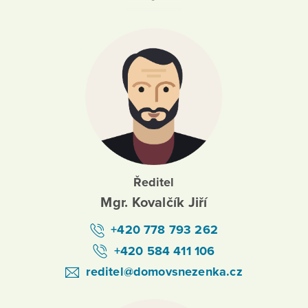
Ředitel
Mgr. Kovalčík Jiří
+420 778 793 262
+420 584 411 106
reditel@domovsnezenka.cz