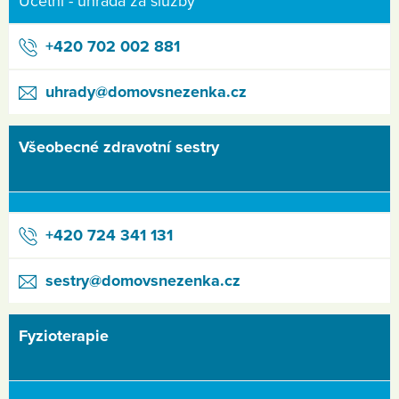
Účetní - úhrada za služby
+420 702 002 881
uhrady@domovsnezenka.cz
Všeobecné zdravotní sestry
+420 724 341 131
sestry@domovsnezenka.cz
Fyzioterapie